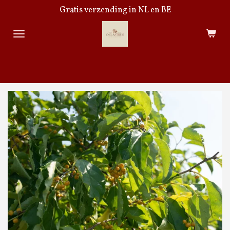
Gratis verzending in NL en BE
Ga
direct
naar
de
hoofdinhoud